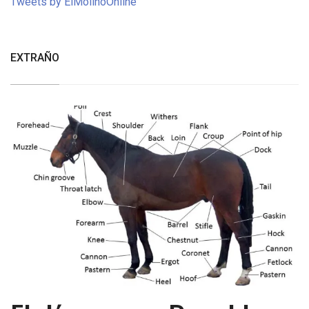
Tweets by ElMolinoOnline
EXTRAÑO