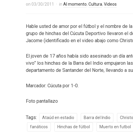
on
03/30/2011
in
Al momento
,
Cultura
,
Videos
Hable usted de amor por el fútbol y el nombre de la 
grupo de hinchas del Cúcuta Deportivo llevaron el 
Jacome (identificado en el video abajo como Christ
El joven de 17 años había sido asesinado un día ant
vivo” los hinchas de la Barra del Indio empujaron la
departamento de Santander del Norte, llevando a su
Marcador: Cúcuta por 1-0.
Foto pantallazo
Tags:
Ataúd en estadio
Barra del Indio
Christ
fanáticos
Hinchas de fútbol
Muerto en futbol