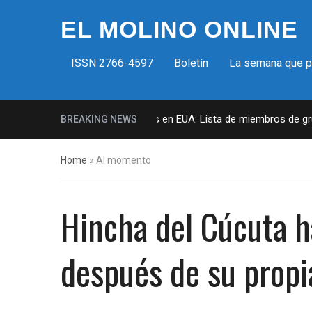
EL MOLINO ONLINE
ISSN 2766-4597
Boletín
La semana que 
Milicias fascistas en EUA: Lista de miembros de grup
BREAKING NEWS
Home
»
Al momento
Hincha del Cúcuta h
después de su propi