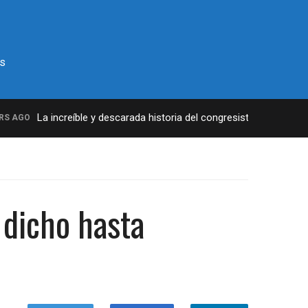
s
La increíble y descarada historia del congresista por NY Georg
 AGO
 dicho hasta