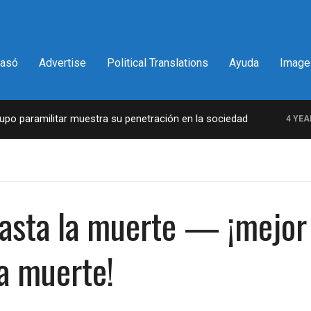
pasó
Advertise
Political Translations
Ayuda
Image
o paramilitar muestra su penetración en la sociedad
4 YEARS
asta la muerte — ¡mejor
a muerte!