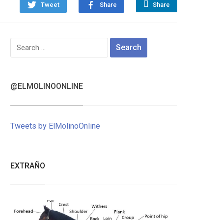
Tweet
Share
Share
Search
for:
@ELMOLINOONLINE
Tweets by ElMolinoOnline
EXTRAÑO