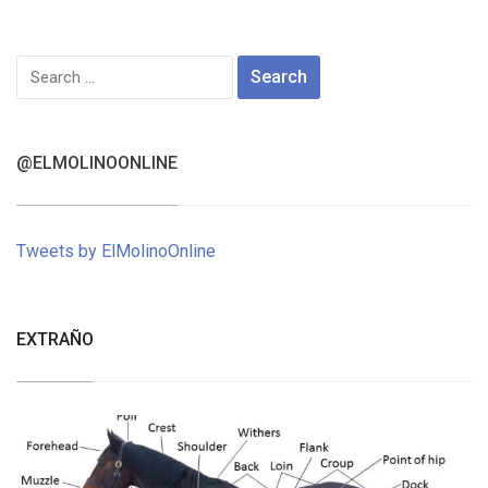
Search
for:
@ELMOLINOONLINE
Tweets by ElMolinoOnline
EXTRAÑO