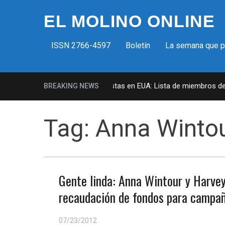
EL MOLINO ONLINE
ISSN 2766-4597
Boletín
La semana que 
Milicias fascistas en EUA: Lista de miembros de gr
BREAKING NEWS
Tag:
Anna Winto
Gente linda: Anna Wintour y Harve
recaudación de fondos para camp
07/23/2012