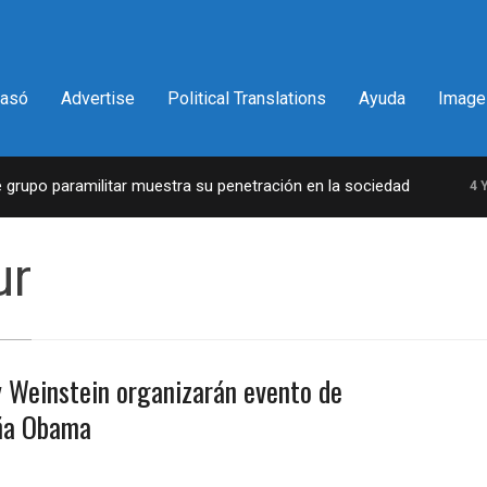
pasó
Advertise
Political Translations
Ayuda
Image
upo paramilitar muestra su penetración en la sociedad
4 YEA
ur
y Weinstein organizarán evento de
aña Obama