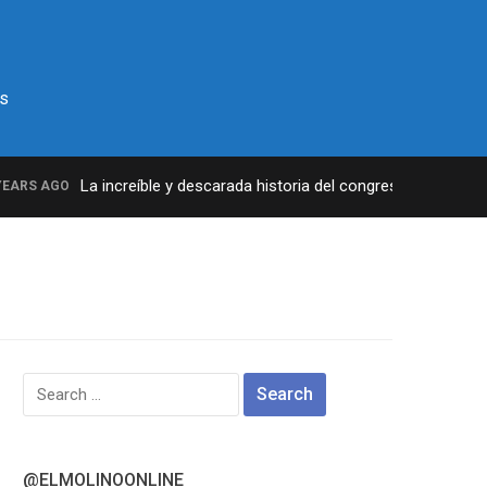
s
La increíble y descarada historia del congresista por NY Ge
RS AGO
Search
for:
@ELMOLINOONLINE