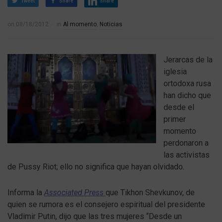
Tweet
Share
Share
on
08/18/2012
in
Al momento
,
Noticias
Jerarcas de la
iglesia
ortodoxa rusa
han dicho que
desde el
primer
momento
perdonaron a
las activistas
de Pussy Riot; ello no significa que hayan olvidado.
Informa la
Associated Press
que Tikhon Shevkunov, de
quien se rumora es el consejero espiritual del presidente
Vladimir Putin, dijo que las tres mujeres “Desde un