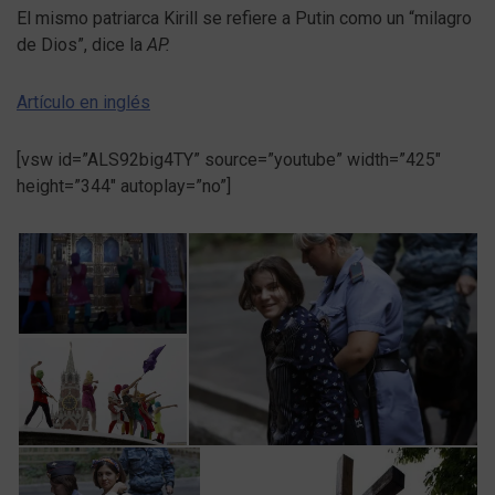
El mismo patriarca Kirill se refiere a Putin como un “milagro
de Dios”, dice la
AP.
Artículo en inglés
[vsw id=”ALS92big4TY” source=”youtube” width=”425″
height=”344″ autoplay=”no”]