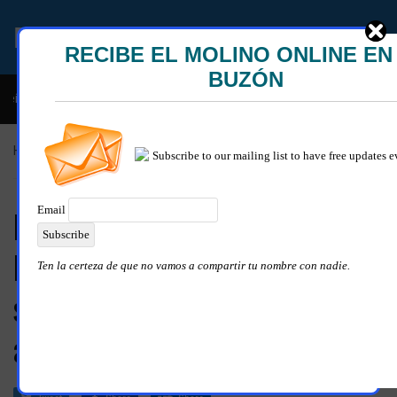
EL MOLINO ONLINE
ble y descarada historia del congresista por NY George Santos
Home
»
Al momento
Iglesia ortodoxa rusa perdona a
Pussy Riot; pero ‘autoridades y
sociedad’ deben parar tales
acciones