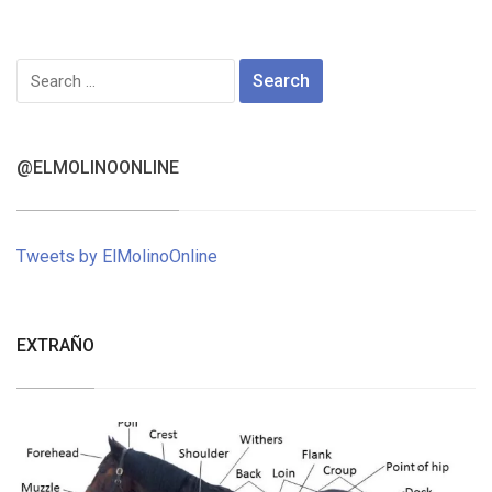
Search
for:
@ELMOLINOONLINE
Tweets by ElMolinoOnline
EXTRAÑO