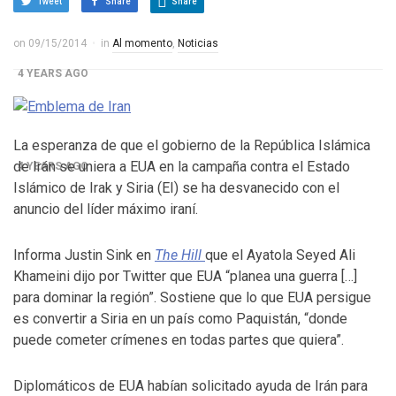
Tweet
Share
Share
Control del Senado EUA en juego en 2da vuelta
electoral en Georgia
on
09/15/2014
in
Al momento
,
Noticias
4 YEARS AGO
¡Finalmente! Cámara de Representantes obtiene
declaraciones de impuestos de Donald Trump
La esperanza de que el gobierno de la República Islámica
de Irán se uniera a EUA en la campaña contra el Estado
4 YEARS AGO
Islámico de Irak y Siria (EI) se ha desvanecido con el
¡Culpable! Jurado en Washington D.C. falla en contra
anuncio del líder máximo iraní.
Steward Rhodes, fundador de violento, grupo
Informa Justin Sink en
The Hill
que el Ayatola Seyed Ali
paramilitar
Khameini dijo por Twitter que EUA “planea una guerra […]
para dominar la región”. Sostiene que lo que EUA persigue
es convertir a Siria en un país como Paquistán, “donde
puede cometer crímenes en todas partes que quiera”.
Diplomáticos de EUA habían solicitado ayuda de Irán para