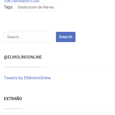
The Huffington Post
Tags:
Destrucción de Harvey
Search
for:
@ELMOLINOONLINE
Tweets by ElMolinoOnline
EXTRAÑO