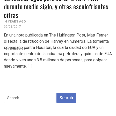
Control del Senado EUA en juego en 2da vuelta
durante medio siglo, y otras escalofriantes
cifras
electoral en Georgia
4 YEARS AGO
09/01/2017
¡Finalmente! Cámara de Representantes obtiene
En una nota publicada en The Huffington Post, Matt Ferner
declaraciones de impuestos de Donald Trump
disecta la destrucción de Harvey en números. La tormenta
se ensañó contra Houston, la cuarta ciudad de EUA y un
4 YEARS AGO
importante centro de la industria petrolera y química de EUA
¡Culpable! Jurado en Washington D.C. falla en contra
donde viven unos 3.5 millones de personas, para golpear
nuevamente, […]
Steward Rhodes, fundador de violento, grupo
paramilitar
Search
for: