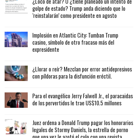
¿Loco de atar? O ¿tiene planeado un intento de
golpe de estado? Trump anda diciendo que lo
‘reinstalarán’ como presidente en agosto
Implosión en Atlantic City: Tumban Trump
casino, símbolo de otro fracaso más del
expresidente
¿Llorar o reír? Mezclan por error antidepresivos
con píldoras para la disfunción eréctil.
Para el evangélico Jerry Falwell Jr., el paracaidas
de los pervertidos le trae US$10.5 millones
Juez ordena a Donald Trump pagar los honorarios
legales de Stormy Daniels, la estrella de porno
que una vez le azotó el culo con una revista