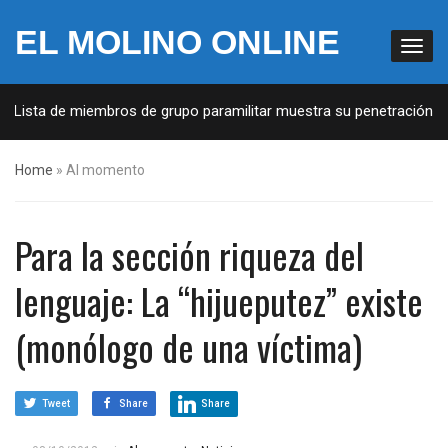
EL MOLINO ONLINE
 Lista de miembros de grupo paramilitar muestra su penetración en l
Home
»
Al momento
Para la sección riqueza del
lenguaje: La “hijueputez” existe
(monólogo de una víctima)
Tweet
Share
Share