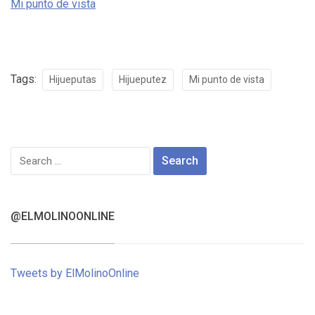
Mi punto de vista
Tags:
Hijueputas
Hijueputez
Mi punto de vista
Search
for:
@ELMOLINOONLINE
Tweets by ElMolinoOnline