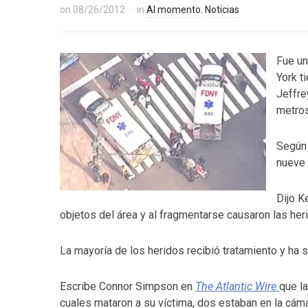
on
08/26/2012
in
Al momento
,
Noticias
Fue un
York t
Jeffre
metros
Según 
nueve 
Dijo K
objetos del área y al fragmentarse causaron las he
La mayoría de los heridos recibió tratamiento y ha s
Escribe Connor Simpson en
The Atlantic Wire
que
l
cuales mataron a su víctima, dos estaban en la cámar