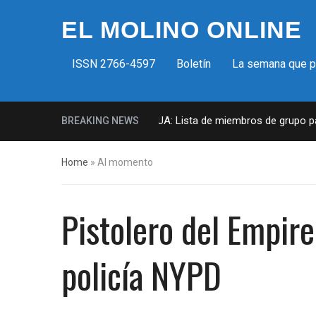
EL MOLINO ONLINE
ISSN 2766-4597
Boletín
La semana que 
Milicias fascistas en EUA: Lista de miembros de grupo param
BREAKING NEWS
Home
»
Al momento
Pistolero del Empire
policía NYPD