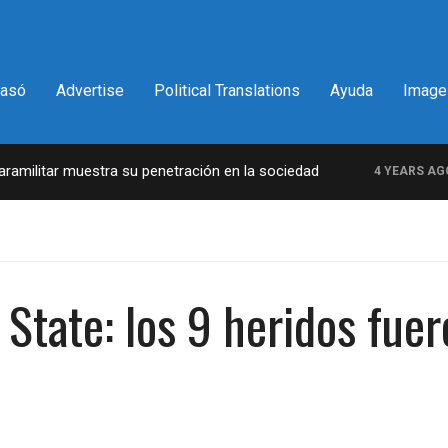
pasó
Advertise
Political Translations
Ayuda
Image
ilitar muestra su penetración en la sociedad
L
4 YEARS AGO
 State: los 9 heridos fuer