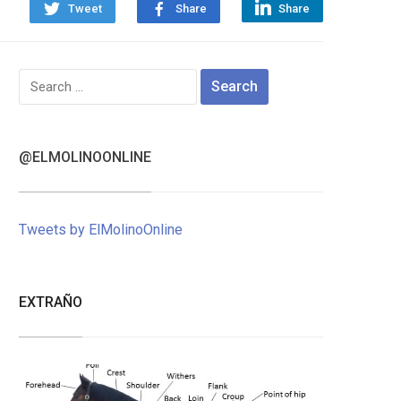
Tweet
Share
Share
Search
for:
@ELMOLINOONLINE
Tweets by ElMolinoOnline
EXTRAÑO