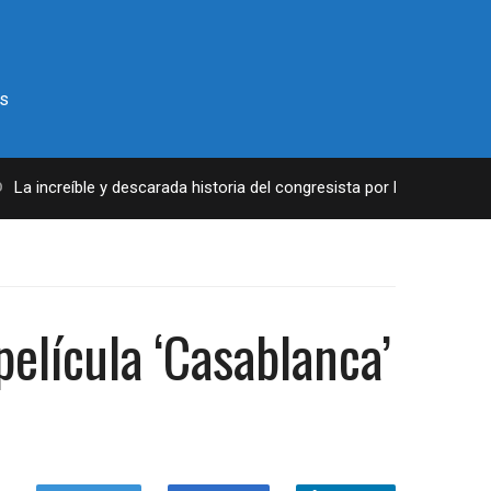
s
 increíble y descarada historia del congresista por NY George Santo
película ‘Casablanca’