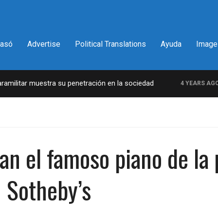
pasó
Advertise
Political Translations
Ayuda
Image
litar muestra su penetración en la sociedad
La
4 YEARS AGO
tan el famoso piano de la 
 Sotheby’s