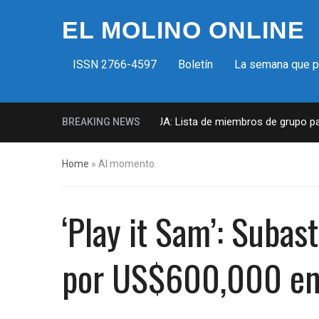
EL MOLINO ONLINE
ISSN 2766-4597
Boletín
La semana que 
Milicias fascistas en EUA: Lista de miembros de grupo parami
BREAKING NEWS
Home
»
Al momento
‘Play it Sam’: Subas
por US$600,000 en