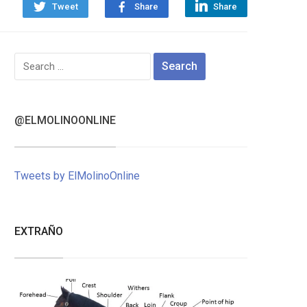
Tweet
Share
Share
Search
for:
@ELMOLINOONLINE
Tweets by ElMolinoOnline
EXTRAÑO