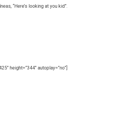
eas, “Here’s looking at you kid”.
25″ height=”344″ autoplay=”no”]