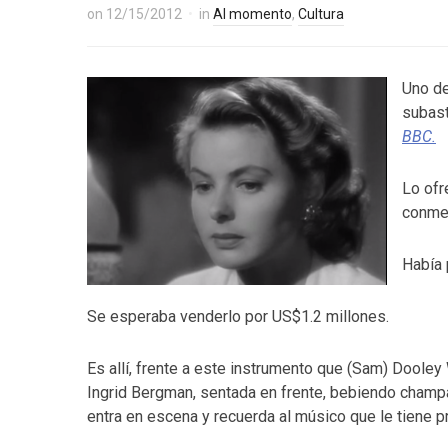
on
12/15/2012
in
Al momento
,
Cultura
Uno de
subast
BBC.
Lo ofr
conmem
Había 
Se esperaba venderlo por US$1.2 millones.
Es allí, frente a este instrumento que (Sam) Dooley
Ingrid Bergman, sentada en frente, bebiendo champ
entra en escena y recuerda al músico que le tiene p