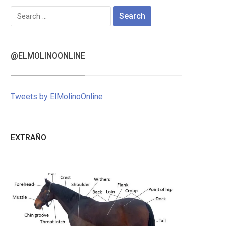
Search
for:
@ELMOLINOONLINE
Tweets by ElMolinoOnline
EXTRAÑO