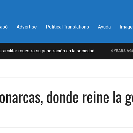
pasó
Advertise
Political Translations
Ayuda
Image
ar muestra su penetración en la sociedad
La in
4 YEARS AGO
narcas, donde reine la g