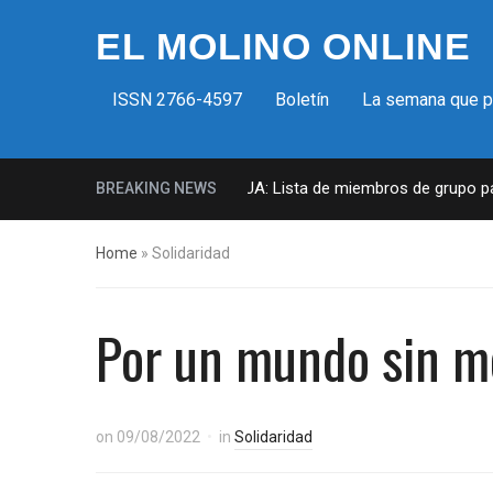
EL MOLINO ONLINE
ISSN 2766-4597
Boletín
La semana que 
Milicias fascistas en EUA: Lista de miembros de grupo paramilit
BREAKING NEWS
Home
»
Solidaridad
Por un mundo sin mo
on
09/08/2022
in
Solidaridad