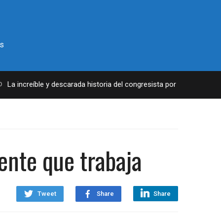
s
creíble y descarada historia del congresista por NY George Santos
ente que trabaja
Tweet
Share
Share