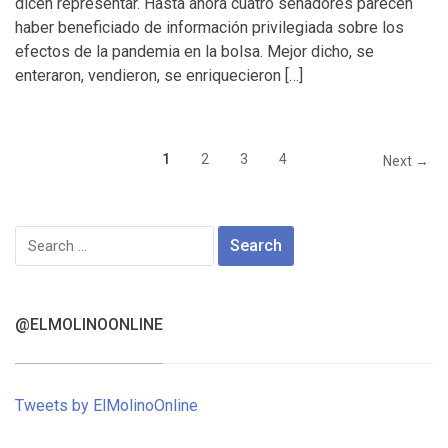
dicen representar. Hasta ahora cuatro senadores parecen
haber beneficiado de información privilegiada sobre los
efectos de la pandemia en la bolsa. Mejor dicho, se
enteraron, vendieron, se enriquecieron […]
1
2
3
4
Next →
Search
for:
@ELMOLINOONLINE
Tweets by ElMolinoOnline