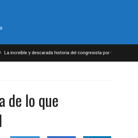
s
 increíble y descarada historia del congresista por NY George Santos
a de lo que
d