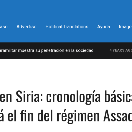
pasó
Advertise
Political Translations
Ayuda
Image
litar muestra su penetración en la sociedad
La
4 YEARS AGO
n Siria: cronología básic
á el fin del régimen Assa