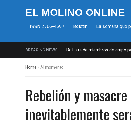
EL MOLINO ONLINE
ISSN 2766-4597
Boletín
La semana que 
Milicias fascistas en EUA: Lista de miembros de grupo parami
BREAKING NEWS
Home
»
Al momento
Rebelión y masacre e
inevitablemente ser