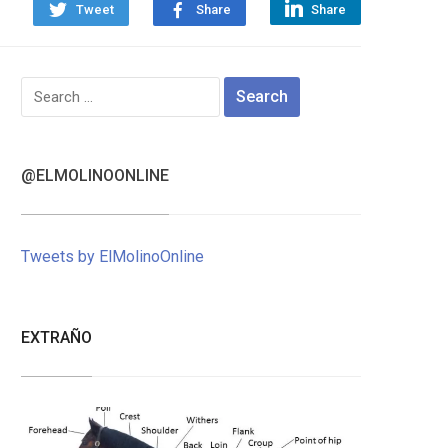
Tweet
Share
Share
Search
for:
@ELMOLINOONLINE
Tweets by ElMolinoOnline
EXTRAÑO