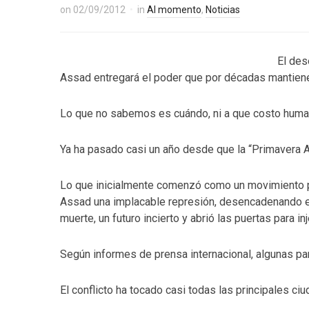
on
02/09/2012
in
Al momento
,
Noticias
El des
Assad entregará el poder que por décadas mantiene 
Lo que no sabemos es cuándo, ni a que costo huma
Ya ha pasado casi un año desde que la “Primavera Ar
Lo que inicialmente comenzó como un movimiento p
Assad una implacable represión, desencadenando el c
muerte, un futuro incierto y abrió las puertas para i
Según informes de prensa internacional, algunas par
El conflicto ha tocado casi todas las principales ci