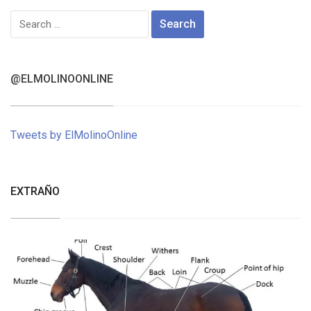
Search
for:
@ELMOLINOONLINE
Tweets by ElMolinoOnline
EXTRAÑO