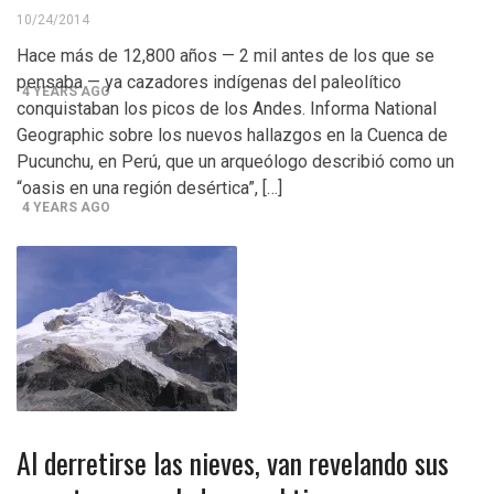
Control del Senado EUA en juego en 2da vuelta
10/24/2014
electoral en Georgia
Hace más de 12,800 años — 2 mil antes de los que se
pensaba — ya cazadores indígenas del paleolítico
4 YEARS AGO
conquistaban los picos de los Andes. Informa National
¡Finalmente! Cámara de Representantes obtiene
Geographic sobre los nuevos hallazgos en la Cuenca de
Pucunchu, en Perú, que un arqueólogo describió como un
declaraciones de impuestos de Donald Trump
“oasis en una región desértica”, […]
4 YEARS AGO
¡Culpable! Jurado en Washington D.C. falla en contra
Steward Rhodes, fundador de violento, grupo
paramilitar
Al derretirse las nieves, van revelando sus