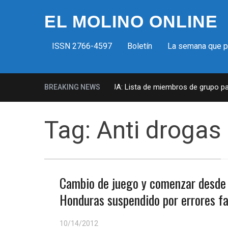
EL MOLINO ONLINE
ISSN 2766-4597
Boletín
La semana que 
Milicias fascistas en EUA: Lista de miembros de grupo param
BREAKING NEWS
Tag:
Anti drogas
Cambio de juego y comenzar desde 
Honduras suspendido por errores fa
10/14/2012