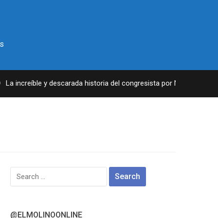
s
a increíble y descarada historia del congresista por NY George Sant
Search
for:
@ELMOLINOONLINE