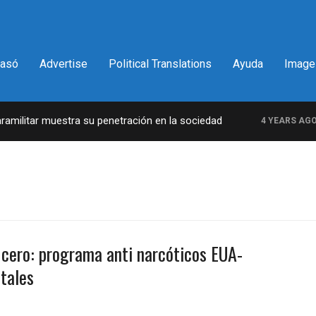
pasó
Advertise
Political Translations
Ayuda
Image
ilitar muestra su penetración en la sociedad
L
4 YEARS AGO
cero: programa anti narcóticos EUA-
tales