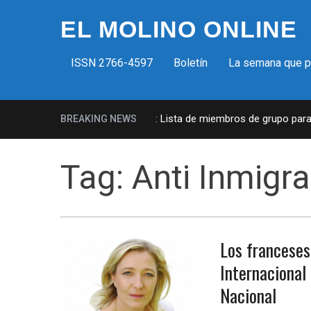
EL MOLINO ONLINE
ISSN 2766-4597
Boletín
La semana que 
Milicias fascistas en EUA: Lista de miembros de grupo paramil
BREAKING NEWS
Tag:
Anti Inmigr
Los franceses
Internacional
Nacional