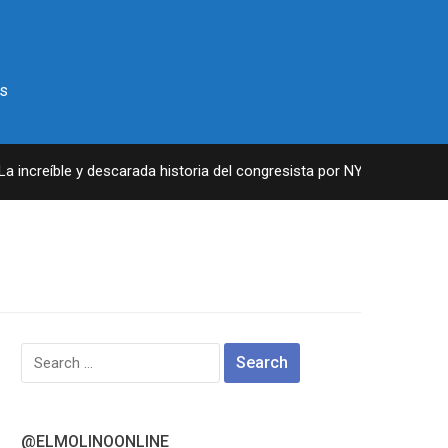
s
increíble y descarada historia del congresista por NY George Santos
Search
for:
@ELMOLINOONLINE