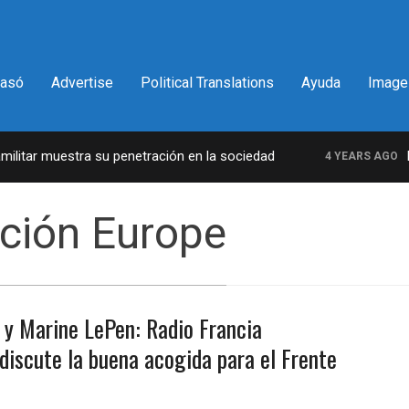
pasó
Advertise
Political Translations
Ayuda
Image
itar muestra su penetración en la sociedad
La 
4 YEARS AGO
ación Europe
 y Marine LePen: Radio Francia
 discute la buena acogida para el Frente