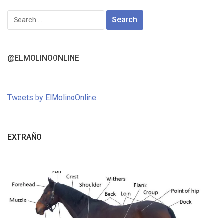
Search
for:
@ELMOLINOONLINE
Tweets by ElMolinoOnline
EXTRAÑO