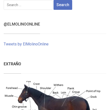
Search
for:
@ELMOLINOONLINE
Tweets by ElMolinoOnline
EXTRAÑO