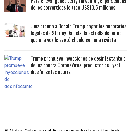
Para el evangélico Jerry Falwell Jr., el paracaidas
de los pervertidos le trae US$10.5 millones
Juez ordena a Donald Trump pagar los honorarios
legales de Stormy Daniels, la estrella de porno
que una vez le azotó el culo con una revista
Trump promueve inyecciones de desinfectante o
de luz contra CoronaVirus; productor de Lysol
dice ‘ni se les ocurra
El Molino Online se publica diariamente desde New York,