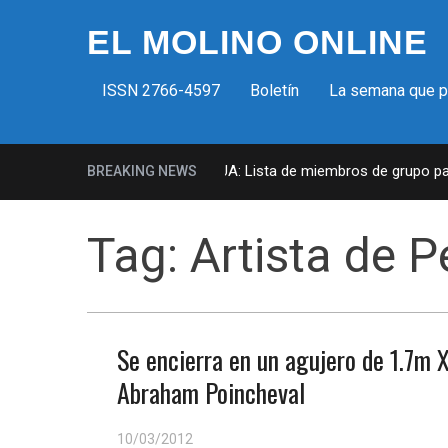
EL MOLINO ONLINE
ISSN 2766-4597
Boletín
La semana que 
Milicias fascistas en EUA: Lista de miembros de grupo param
BREAKING NEWS
Tag:
Artista de 
Se encierra en un agujero de 1.7m
Abraham Poincheval
10/03/2012