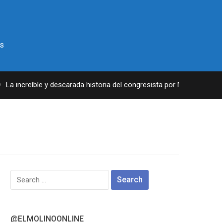
s
a increíble y descarada historia del congresista por NY George Sant
Search
for:
@ELMOLINOONLINE