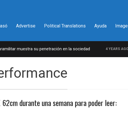
pasó
Advertise
Political Translations
Ayuda
Image
ilitar muestra su penetración en la sociedad
L
4 YEARS AGO
Performance
 X 62cm durante una semana para poder leer: