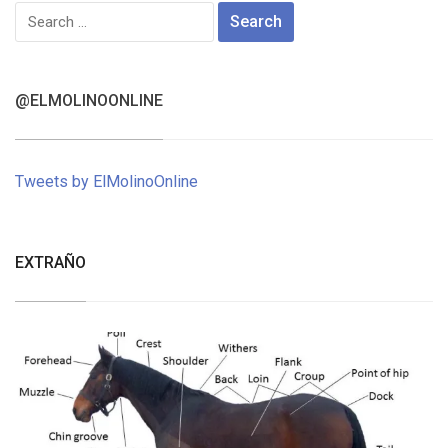
Search
for:
@ELMOLINOONLINE
Tweets by ElMolinoOnline
EXTRAÑO