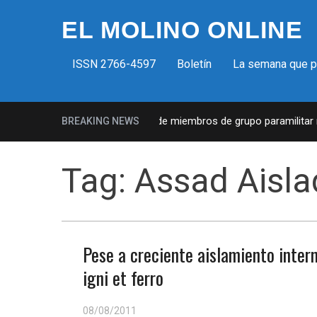
EL MOLINO ONLINE
ISSN 2766-4597
Boletín
La semana que 
ilicias fascistas en EUA: Lista de miembros de grupo paramilitar mu
BREAKING NEWS
Tag:
Assad Aisla
Pese a creciente aislamiento intern
igni et ferro
08/08/2011