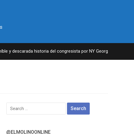
s
le y descarada historia del congresista por NY George Santos
Search
for:
@ELMOLINOONLINE