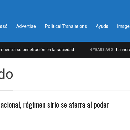
pasó
Advertise
Political Translations
Ayuda
Image
estra su penetración en la sociedad
La increíb
4 YEARS AGO
do
acional, régimen sirio se aferra al poder