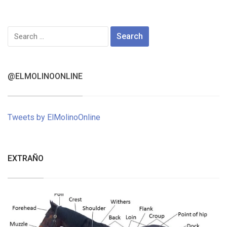
Search
for:
@ELMOLINOONLINE
Tweets by ElMolinoOnline
EXTRAÑO