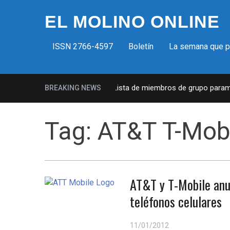
EL MOLINO ONLINE
ISSN 2766-4597
Boletín
La semana que 
Milicias fascistas en EUA: Lista de miembros de grupo paramili
BREAKING NEWS
Tag:
AT&T T-Mob
AT&T y T-Mobile anu
teléfonos celulares
11/01/2012