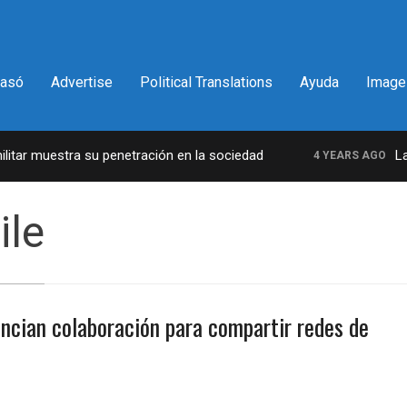
pasó
Advertise
Political Translations
Ayuda
Image
tar muestra su penetración en la sociedad
La in
4 YEARS AGO
ile
ncian colaboración para compartir redes de