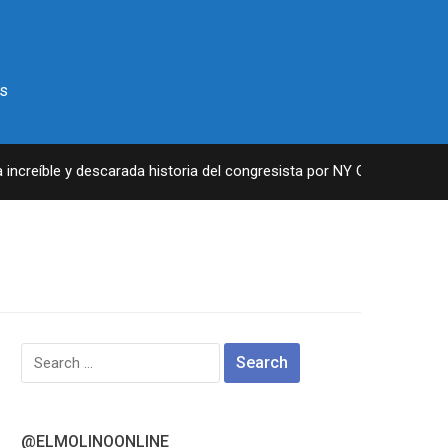
s
creíble y descarada historia del congresista por NY George Santos
Search
for:
@ELMOLINOONLINE