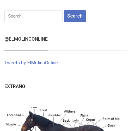
Search
for:
@ELMOLINOONLINE
Tweets by ElMolinoOnline
EXTRAÑO