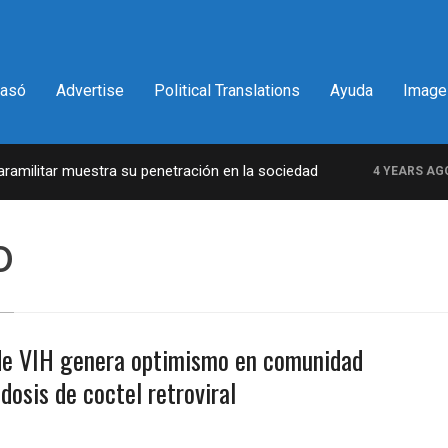
pasó
Advertise
Political Translations
Ayuda
Image
militar muestra su penetración en la sociedad
L
4 YEARS AGO
o
de VIH genera optimismo en comunidad
dosis de coctel retroviral