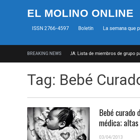
EL MOLINO ONLINE
ISSN 2766-4597
Boletín
La semana que 
Milicias fascistas en EUA: Lista de miembros de grupo para
BREAKING NEWS
Tag:
Bebé Curad
Bebé curado 
médica; altas 
03/04/2013