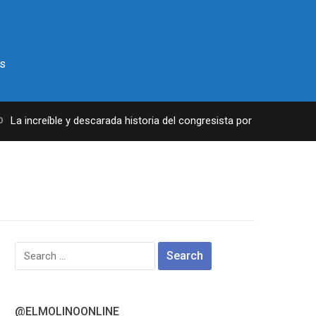
s
a increíble y descarada historia del congresista por NY George Sant
Search
for:
@ELMOLINOONLINE