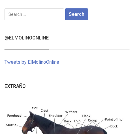
Search
for:
@ELMOLINOONLINE
Tweets by ElMolinoOnline
EXTRAÑO