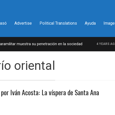
pasó
Advertise
Political Translations
Ayuda
Image
militar muestra su penetración en la sociedad
4 YEARS AGO
ío oriental
 por Iván Acosta: La víspera de Santa Ana