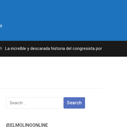
s
La increíble y descarada historia del congresista por NY George San
Search
for:
@ELMOLINOONLINE