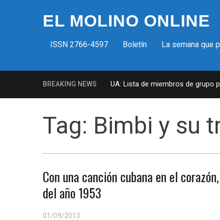
EL MOLINO ONLINE
ISSN 2766-4597
Boletín
La semana que 
Milicias fascistas en EUA: Lista de miembros de grupo para
BREAKING NEWS
Tag:
Bimbi y su tr
Con una canción cubana en el corazón,
del año 1953
01/09/2013