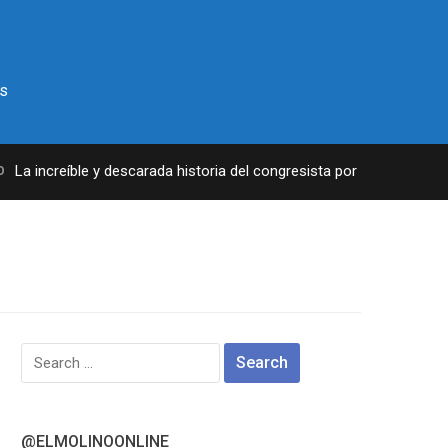
s
a increíble y descarada historia del congresista por NY George Sant
Search
for:
@ELMOLINOONLINE