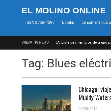
EL MOLINO ONLINE
ISSN 2766-4597
Boletín
La semana que 
Milicias fascistas en EUA: Lista de miembros de grupo para
BREAKING NEWS
Tag:
Blues eléctr
Chicago: viaje
Muddy Waters 
08/28/2012