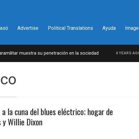
pasó
Advertise
Political Translations
Ayuda
Image
militar muestra su penetración en la sociedad
L
4 YEARS AGO
ico
 a la cuna del blues eléctrico; hogar de
y Willie Dixon