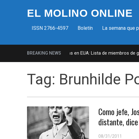
EL MOLINO ONLINE
ISSN 2766-4597
Boletín
La semana que 
Milicias fascistas en EUA: Lista de miembros de grup
BREAKING NEWS
Tag:
Brunhilde P
Como jefe, Jo
distante, dic
08/31/2011