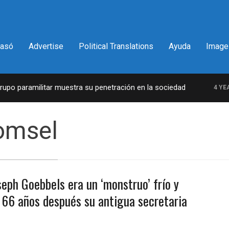
pasó
Advertise
Political Translations
Ayuda
Image
o paramilitar muestra su penetración en la sociedad
4 YEARS
omsel
seph Goebbels era un ‘monstruo’ frío y
e 66 años después su antigua secretaria