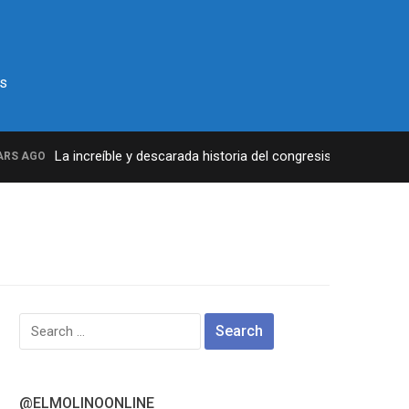
s
La increíble y descarada historia del congresista por NY Geor
 AGO
Search
for:
@ELMOLINOONLINE