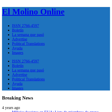
El Molino Online
ISSN 2766-4597
Boletín
La semana que pasó
Advertise
Political Translations
Ayuda
Images
ISSN 2766-4597
Boletín
La semana que pasó
Advertise
Political Translations
Ayuda
Images
Breaking News
4 years ago