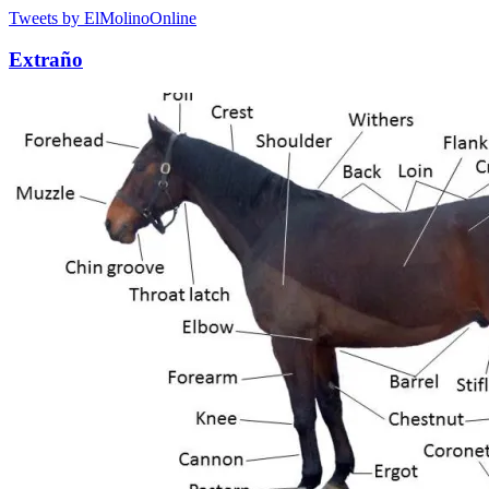
Tweets by ElMolinoOnline
Extraño