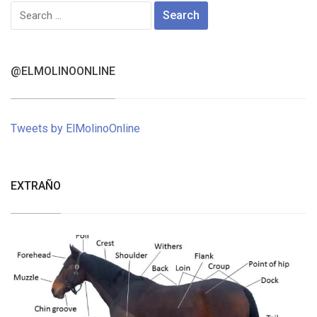
Search
for:
@ELMOLINOONLINE
Tweets by ElMolinoOnline
EXTRAÑO