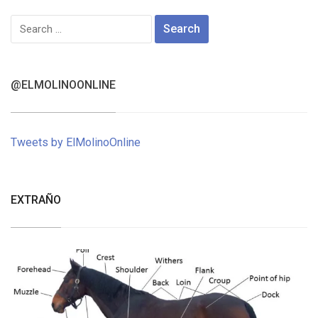
Search
for:
@ELMOLINOONLINE
Tweets by ElMolinoOnline
EXTRAÑO