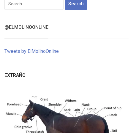
Search
for:
@ELMOLINOONLINE
Tweets by ElMolinoOnline
EXTRAÑO