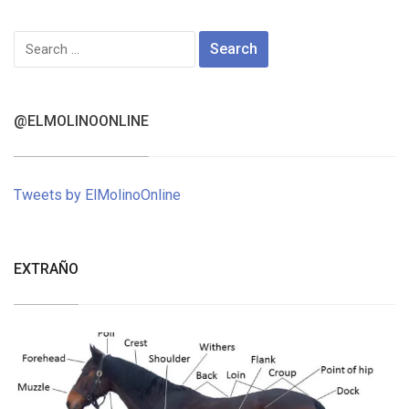
Search
for:
@ELMOLINOONLINE
Tweets by ElMolinoOnline
EXTRAÑO