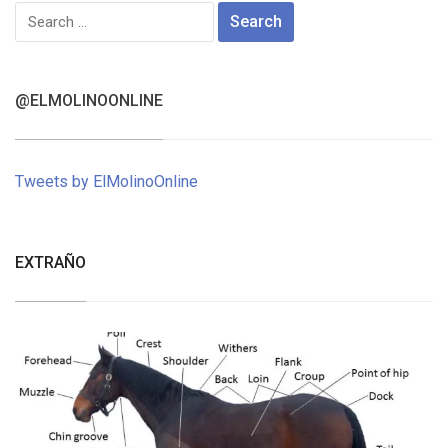
Search
for:
@ELMOLINOONLINE
Tweets by ElMolinoOnline
EXTRAÑO