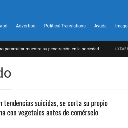
pasó
Advertise
Political Translations
Ayuda
Image
paramilitar muestra su penetración en la sociedad
4 YEARS A
do
n tendencias suicidas, se corta su propio
ina con vegetales antes de comérselo