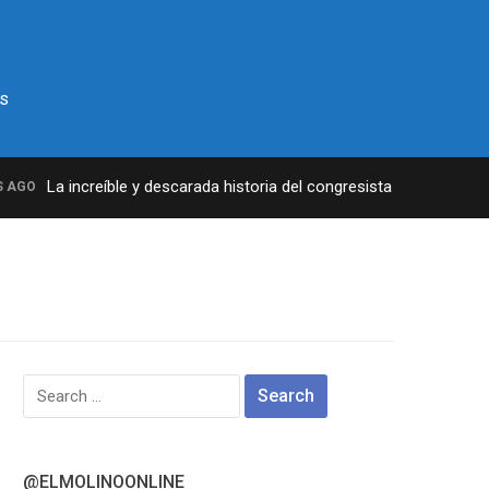
s
La increíble y descarada historia del congresista por NY George 
GO
Search
for:
@ELMOLINOONLINE