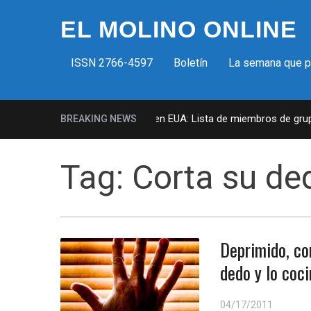
EL MOLINO ONLINE
ISSN 2766-4597
Boletín
La semana que 
Milicias fascistas en EUA: Lista de miembros de grupo 
BREAKING NEWS
Tag:
Corta su de
Deprimido, co
dedo y lo coc
04/17/2011