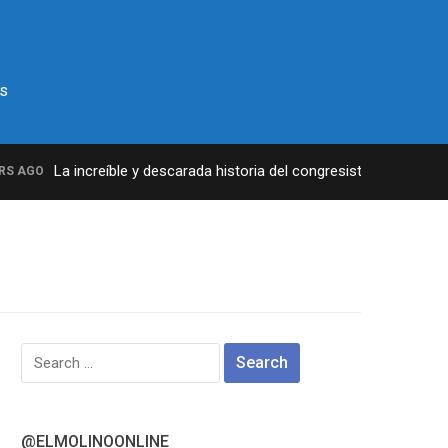
s
La increíble y descarada historia del congresista por NY Georg
AGO
Search
for:
@ELMOLINOONLINE