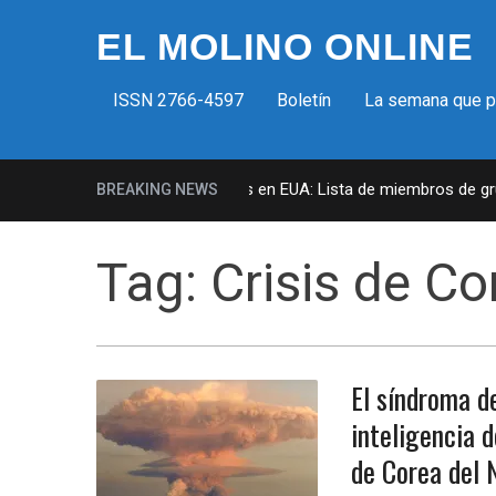
EL MOLINO ONLINE
ISSN 2766-4597
Boletín
La semana que 
Milicias fascistas en EUA: Lista de miembros de grupo
BREAKING NEWS
Tag:
Crisis de Co
El síndroma d
inteligencia 
de Corea del 