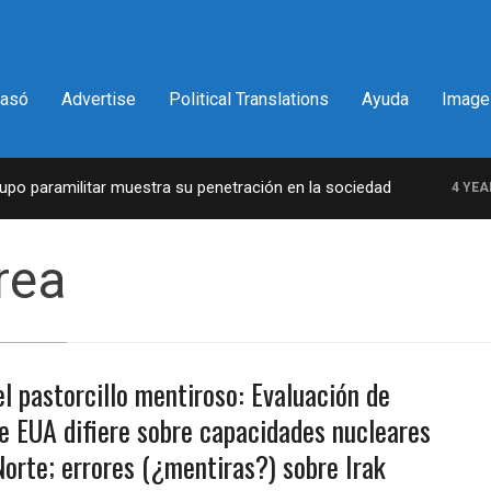
pasó
Advertise
Political Translations
Ayuda
Image
 paramilitar muestra su penetración en la sociedad
4 YEARS 
rea
el pastorcillo mentiroso: Evaluación de
de EUA difiere sobre capacidades nucleares
Norte; errores (¿mentiras?) sobre Irak