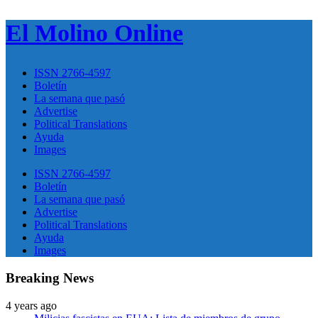
El Molino Online
ISSN 2766-4597
Boletín
La semana que pasó
Advertise
Political Translations
Ayuda
Images
ISSN 2766-4597
Boletín
La semana que pasó
Advertise
Political Translations
Ayuda
Images
Breaking News
4 years ago