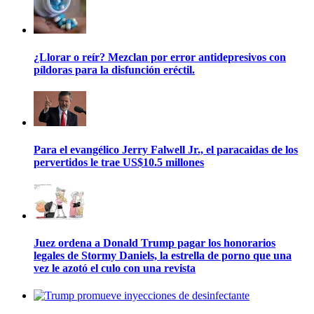
¿Llorar o reír? Mezclan por error antidepresivos con
píldoras para la disfunción eréctil.
Para el evangélico Jerry Falwell Jr., el paracaidas de los
pervertidos le trae US$10.5 millones
Juez ordena a Donald Trump pagar los honorarios
legales de Stormy Daniels, la estrella de porno que una
vez le azotó el culo con una revista