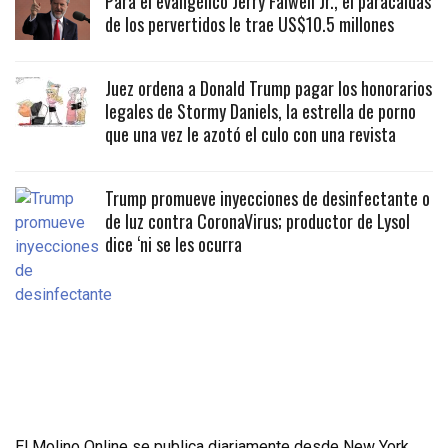
Para el evangélico Jerry Falwell Jr., el paracaidas
de los pervertidos le trae US$10.5 millones
Juez ordena a Donald Trump pagar los honorarios
legales de Stormy Daniels, la estrella de porno
que una vez le azotó el culo con una revista
Trump promueve inyecciones de desinfectante o
de luz contra CoronaVirus; productor de Lysol
dice ‘ni se les ocurra
El Molino Online se publica diariamente desde New York,