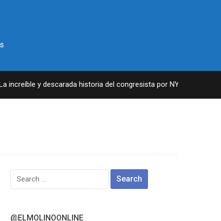
s
increíble y descarada historia del congresista por NY George Santos
Search
for:
@ELMOLINOONLINE