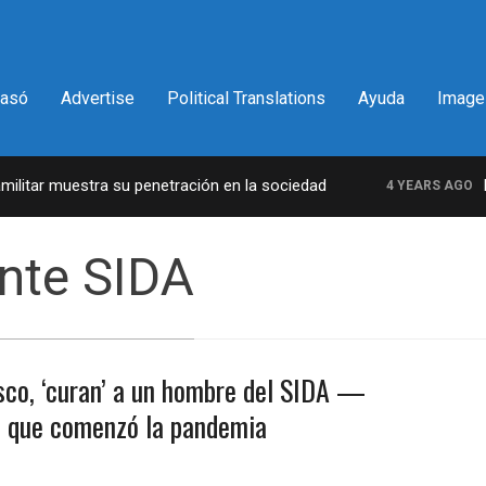
pasó
Advertise
Political Translations
Ayuda
Image
itar muestra su penetración en la sociedad
La 
4 YEARS AGO
nte SIDA
sco, ‘curan’ a un hombre del SIDA —
e que comenzó la pandemia