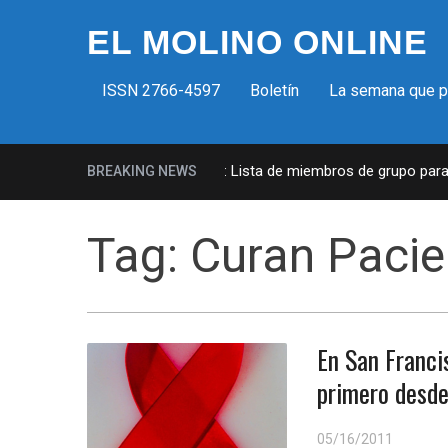
EL MOLINO ONLINE
ISSN 2766-4597
Boletín
La semana que 
Milicias fascistas en EUA: Lista de miembros de grupo paramil
BREAKING NEWS
Tag:
Curan Pacie
En San Franci
primero desd
05/16/2011