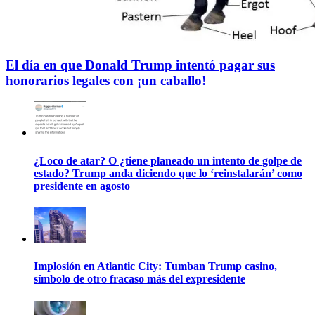
El día en que Donald Trump intentó pagar sus
honorarios legales con ¡un caballo!
¿Loco de atar? O ¿tiene planeado un intento de golpe de
estado? Trump anda diciendo que lo ‘reinstalarán’ como
presidente en agosto
Implosión en Atlantic City: Tumban Trump casino,
símbolo de otro fracaso más del expresidente