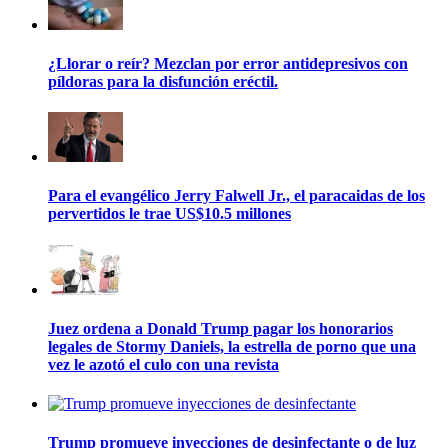
¿Llorar o reír? Mezclan por error antidepresivos con
píldoras para la disfunción eréctil.
Para el evangélico Jerry Falwell Jr., el paracaidas de los
pervertidos le trae US$10.5 millones
Juez ordena a Donald Trump pagar los honorarios
legales de Stormy Daniels, la estrella de porno que una
vez le azotó el culo con una revista
Trump promueve inyecciones de desinfectante o de luz