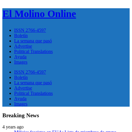
El Molino Online
ISSN 2766-4597
Boletín
La semana que pasó
Advertise
Political Translations
Ayuda
Images
ISSN 2766-4597
Boletín
La semana que pasó
Advertise
Political Translations
Ayuda
Images
Breaking News
4 years ago