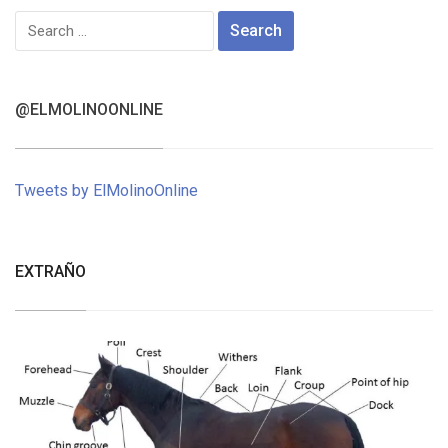
Search
for:
@ELMOLINOONLINE
Tweets by ElMolinoOnline
EXTRAÑO