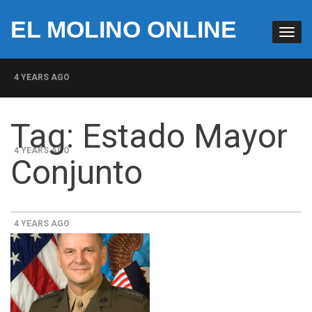
EL MOLINO ONLINE
4 YEARS AGO
Milicias fascistas en EUA: Lista de miembros de grupo
Tag:
Estado Mayor
paramilitar muestra su penetración en la sociedad
4 YEARS AGO
Conjunto
La increíble y descarada historia del congresista por
NY George Santos
4 YEARS AGO
Insurrección bolsonarista en Brasil lleva la firma del
Trumpismo
4 YEARS AGO