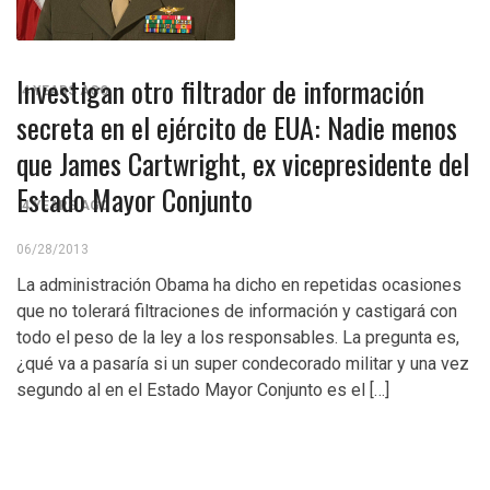
Control del Senado EUA en juego en 2da vuelta
electoral en Georgia
Investigan otro filtrador de información
4 YEARS AGO
secreta en el ejército de EUA: Nadie menos
¡Finalmente! Cámara de Representantes obtiene
que James Cartwright, ex vicepresidente del
declaraciones de impuestos de Donald Trump
Estado Mayor Conjunto
4 YEARS AGO
¡Culpable! Jurado en Washington D.C. falla en contra
06/28/2013
Steward Rhodes, fundador de violento, grupo
La administración Obama ha dicho en repetidas ocasiones
que no tolerará filtraciones de información y castigará con
paramilitar
todo el peso de la ley a los responsables. La pregunta es,
¿qué va a pasaría si un super condecorado militar y una vez
segundo al en el Estado Mayor Conjunto es el […]