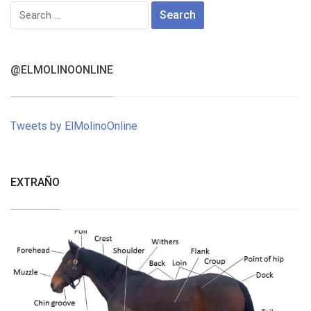
Search
for:
@ELMOLINOONLINE
Tweets by ElMolinoOnline
EXTRAÑO