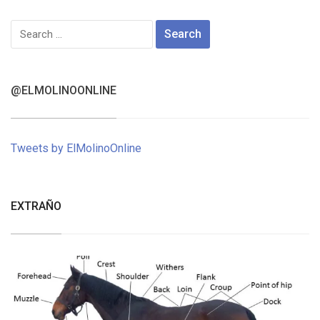
Search
for:
@ELMOLINOONLINE
Tweets by ElMolinoOnline
EXTRAÑO