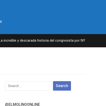
s
ncreíble y descarada historia del congresista por NY George Santos
Search
for:
@ELMOLINOONLINE