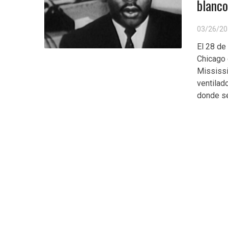
blanco
03/26/20
El 28 de
Chicago 
Mississi
ventilado
donde se