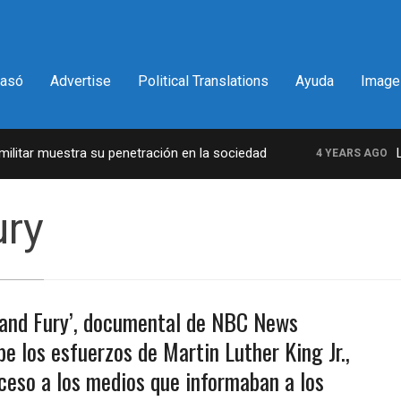
pasó
Advertise
Political Translations
Ayuda
Image
itar muestra su penetración en la sociedad
La i
4 YEARS AGO
ury
and Fury’, documental de NBC News
be los esfuerzos de Martin Luther King Jr.,
ceso a los medios que informaban a los