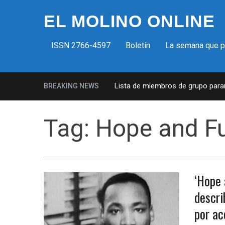
EL MOLINO ONLINE
ISSN 2766-4597
Boletín
La semana que 
Milicias fascistas en EUA: Lista de miembros de grupo paramil
BREAKING NEWS
Tag:
Hope and F
‘Hope 
descri
por ac